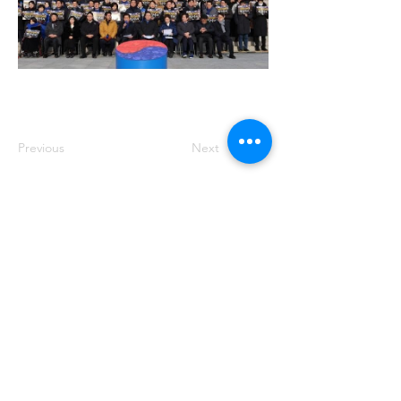
Previous
Next
주소: 서울특별시 송파구 중대로 158 유
나빌딩1 6층 대표번호:
02-569-0071
사
업자번호:
649-87-00091
등록번호: 서울
아05349
제호: 로컴_LAWCOM 등록일자: 2018년
8월 16일 발행인: 양필승 편집인: 양필승
청소년 보호책임자: 양필승
©2021 Unitedcom. All Rights Reserved.