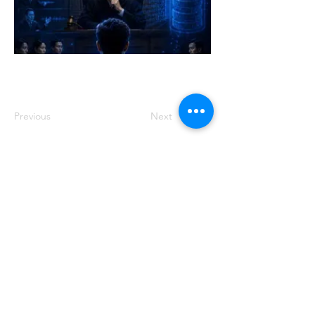
Previous
Next
주소: 서울특별시 송파구 중대로 158 유
나빌딩1 6층 대표번호:
02-569-0071
사
업자번호:
649-87-00091
등록번호: 서울
아05349
제호: 로컴_LAWCOM 등록일자: 2018년
8월 16일 발행인: 양필승 편집인: 양필승
청소년 보호책임자: 양필승
©2021 Unitedcom. All Rights Reserved.