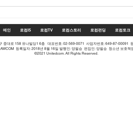
민주당 내부 발칵! "의장이 대
민주
형 사고 쳤다, 개헌은 완전히
식, 
날아갔다!"
너갔다
메인
로컴IS
로컴TV
로컴스토리
로컴펀딩
로컴토크
중대로 158 유나빌딩1 6층 대표번호: 02-569-0071 사업자번호: 649-87-00091 
LAWCOM 등록일자: 2018년 8월 16일 발행인: 양필승 편집인: 양필승 청소년 보호
©2021 Unitedcom. All Rights Reserved.