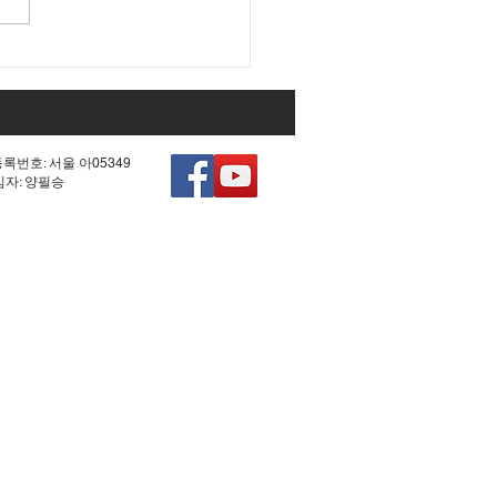
당 내부에서 터져 나온 탄
"이번 정부 내 개헌은 물 건
".
등록번호: 서울 아05349
책임자: 양필승