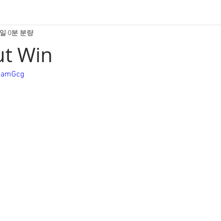
7일
0분 분량
ut Win
BbamGcg