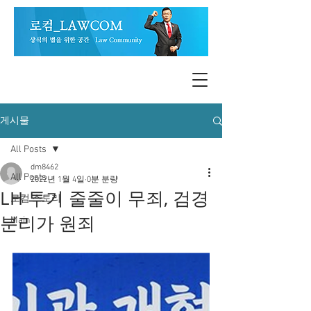
게시물
All Posts
dm8462
All Posts
2022년 1월 4일
0분 분량
LH 투기 줄줄이 무죄, 검경
로컴 스토리
분리가 원죄
Main