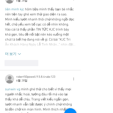
6월 28일
liên minh kjc
 hôm bữa mình thấy bạn bè nhắc 
nên tiện tay ghé xem thử giao diện ra sao. 
Mình kiểu lướt nhanh thôi chứ không ngồi đọc 
hết, chủ yếu xem bố cục có dễ nhìn không. 
Vào cái là thấy phần TIN TỨC KJC trình bày 
khá gọn, tiêu đề nổi bật nên kéo xuống một 
chút là biết họ đang nói về gì. Có bài “KJC Tri 
Ân Khách Hàng Ngày Lễ Tình Nhân…” nhìn đặt…
더 보기
좋아요
답글
robert50powell.9.5.8.4+abc123
6월 28일
sunwin vg
 mình ghé thử cho biết vì thấy mọi 
người nhắc hoài, tưởng đâu rối mà vào lại 
thấy khá dễ chịu. Trang viết kiểu ngắn gọn, 
lướt nhanh vẫn bắt được ý chính chứ không 
bị dồn chữ kín màn hình. Mình thích nhất là 