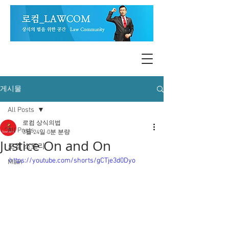
게시물
All Posts
로컴 상식의법
All Posts
3월 24일
0분 분량
Justice On and On
로컴 스토리
https://youtube.com/shorts/gCTje3d0Dyo
Main