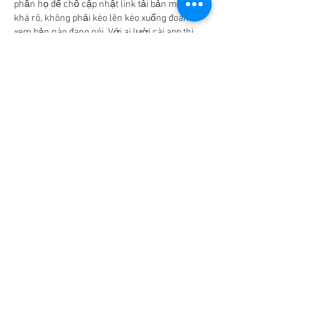
phần họ để chỗ cập nhật link tải bản mới nhìn 
khá rõ, không phải kéo lên kéo xuống đoán 
xem bản nào đang nói. Với ai lười cài app thì 
đọc trên…
더 보기
좋아요
답글
lydiaharve.y50.4.4.4
6월 10일
sc88 digital
 hôm bữa mình lướt thấy người ta 
nhắc nên bấm vào nghía thử cho biết. Mình 
không tìm hiểu sâu hay làm gì nhiều, chủ yếu 
xem giao diện có dễ nhìn không thôi. Cảm giác 
đầu tiên là trang bố cục khá gọn, kiểu chia nội 
dung thành từng khối nên nhìn lướt vẫn bắt 
được ý, không bị rối mắt. Mình cũng để ý cái 
menu đặt khá “đúng chỗ”, nên chuyển qua lại 
vài mục…
더 보기