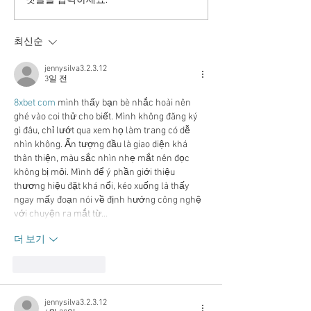
투표율 조작 모의 선관위!
댓글을 입력하세요.
인적 쇄신으론 어림없다!
최신순
jennysilva3.2.3.12
3일 전
8xbet com
 mình thấy bạn bè nhắc hoài nên 
ghé vào coi thử cho biết. Mình không đăng ký 
gì đâu, chỉ lướt qua xem họ làm trang có dễ 
nhìn không. Ấn tượng đầu là giao diện khá 
thân thiện, màu sắc nhìn nhẹ mắt nên đọc 
không bị mỏi. Mình để ý phần giới thiệu 
thương hiệu đặt khá nổi, kéo xuống là thấy 
ngay mấy đoạn nói về định hướng công nghệ 
với chuyện ra mắt từ…
더 보기
좋아요
답글
jennysilva3.2.3.12