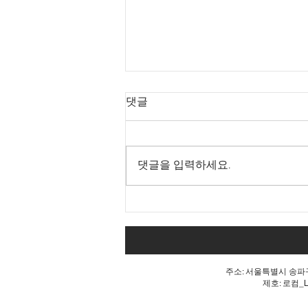
댓글
댓글을 입력하세요.
Goodbye 개헌, 단 한마디로
깨진 개헌의 꿈
주소: 서울특별시 송파구 
제호: 로컴_