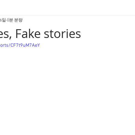
26일
0분 분량
s, Fake stories
horts/CF7t9uM7AeY