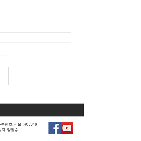
대 국회 최대 아젠다였던
0차 헌법 개정'의 비참한
.
등록번호: 서울 아05349
책임자: 양필승