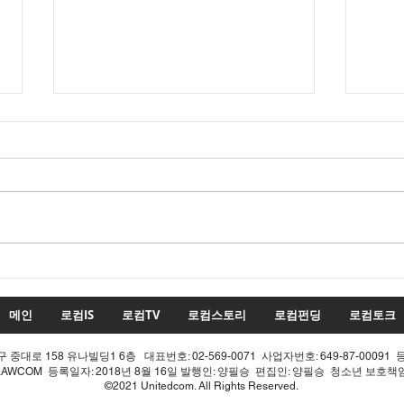
22대 국회 최대 화두 '제10차
22
개헌', 의장 실언 한 방에 완전
'제1
침몰!
몰락
메인
로컴IS
로컴TV
로컴스토리
로컴펀딩
로컴토크
중대로 158 유나빌딩1 6층 대표번호: 02-569-0071 사업자번호: 649-87-00091 
LAWCOM 등록일자: 2018년 8월 16일 발행인: 양필승 편집인: 양필승 청소년 보호
©2021 Unitedcom. All Rights Reserved.