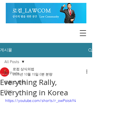
게시물
All Posts
로컴 상식의법
All Posts
2025년 10월 15일
0분 분량
Everything Rally,
로컴 스토리
Everything in Korea
Main
https://youtube.com/shorts/r_owPoiskY4