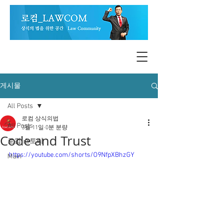
게시물
All Posts
로컴 상식의법
All Posts
3월 11일
0분 분량
Code and Trust
로컴 스토리
https://youtube.com/shorts/O9NfpXBhzGY
Main