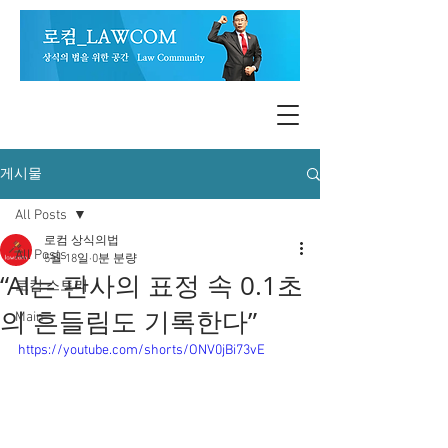
게시물
All Posts
로컴 상식의법
All Posts
5월 18일
0분 분량
“AI는 판사의 표정 속 0.1초
로컴 스토리
의 흔들림도 기록한다”
Main
https://youtube.com/shorts/ONV0jBi73vE