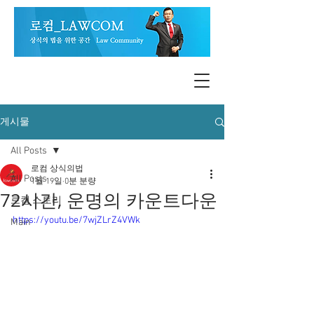
게시물
All Posts
로컴 상식의법
All Posts
1월 19일
0분 분량
72시간, 운명의 카운트다운
로컴 스토리
https://youtu.be/7wjZLrZ4VWk
Main