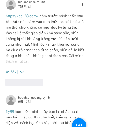
luciand.urha.m.584
7월 03일
https://ball88.com/
 hôm trước mình thấy bạn 
bè nhắc nên bấm vào xem thử cho biết, kiểu tò 
mò thôi chứ không có ngồi đọc kỹ từng thứ. 
Vào cái là thấy giao diện khá sáng sủa, nhìn 
không bị rối, khoảng trắng vừa đủ nên lướt 
cũng nhẹ mắt. Mình để ý mấy khối nội dung 
họ chia rõ ràng theo từng phần, nhìn cái là biết 
đang ở khu nào, không phải đoán mò. Cái mình 
thích nhất là…
더 보기
좋아요
답글
hoachtungbuang.l.y.nh
5월 17일
fly88
 hôm bữa mình thấy bạn bè nhắc hoài 
nên bấm vào coi thử cho biết, kiểu xem giao 
diện với cách họ trình bày thôi chứ không có 