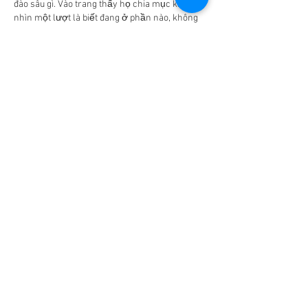
đào sâu gì. Vào trang thấy họ chia mục khá rõ, 
nhìn một lượt là biết đang ở phần nào, không 
bị rối mắt. Mình để ý có mấy đoạn nói về bảo 
mật, kiểu nhắc mã hóa SSL 256-bit nên đọc 
lướt cũng thấy yên tâm hơn chút, ít nhất…
더 보기
좋아요
답글
robert50powell.9.5.8.4+abc123
5월 17일
32WIN
 mình thấy dạo này hay bị nhắc tên nên 
cũng ghé vào coi thử cho biết thôi. Mình không 
phải kiểu ngồi đọc hết từng dòng, chủ yếu xem 
giao diện có dễ dùng không và thông tin có rõ 
ràng không. Vào cái là thấy trang làm khá 
sáng sủa, kéo xuống không bị rối mắt, các khối 
nội dung chia ra nhìn phát hiểu ngay đang ở 
phần nào. Có mấy đoạn trình bày dạng bảng 
(kiểu…