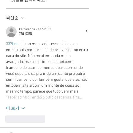
투표율 조작 모의 선관위!
댓글을 입력하세요.
인적 쇄신으론 어림없다!
최신순
katrinacha.vez.52.0.2
7월 03일
337bet
 caiu no meu radar esses dias e eu 
entrei mais por curiosidade pra ver como era a 
cara do site. Não mexi em nada muito 
avançado, mas de primeira achei bem 
tranquilo de usar: os menus aparecem onde 
você espera e dá pra ir de um canto pro outro 
sem ficar perdido. Também gostei que eles não 
entopem a tela com um monte de coisa ao 
mesmo tempo, parece que tudo vem mais 
“separadinho”, então o olho descansa. Pra…
더 보기
좋아요
답글