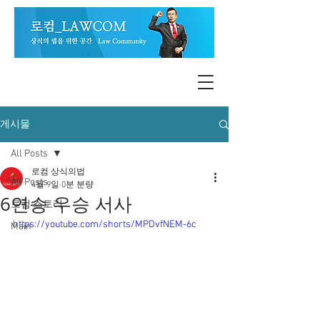
게시물
All Posts
로컴 상식의법
All Posts
4월 9일
0분 분량
6연승 우승 서사
로컴 스토리
https://youtube.com/shorts/MPDvfNEM-6c
Main