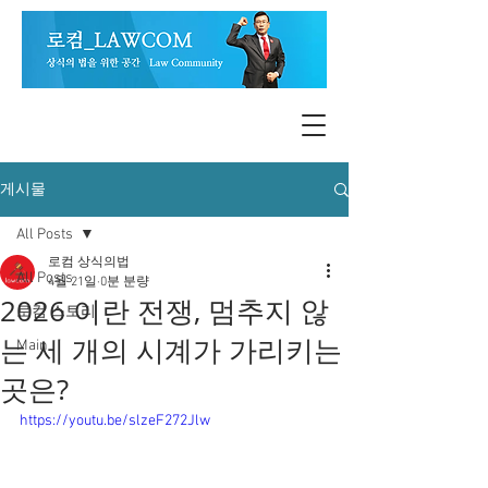
게시물
All Posts
로컴 상식의법
All Posts
4월 21일
0분 분량
2026 이란 전쟁, 멈추지 않
로컴 스토리
는 세 개의 시계가 가리키는
Main
곳은?
https://youtu.be/slzeF272Jlw