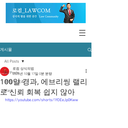
게시물
All Posts
로컴 상식의법
All Posts
2025년 10월 17일
0분 분량
100일 경과, 에브리씽 랠리
로컴 스토리
로 신뢰 회복 쉽지 않아
Main
https://youtube.com/shorts/1fOEeJp0Kww