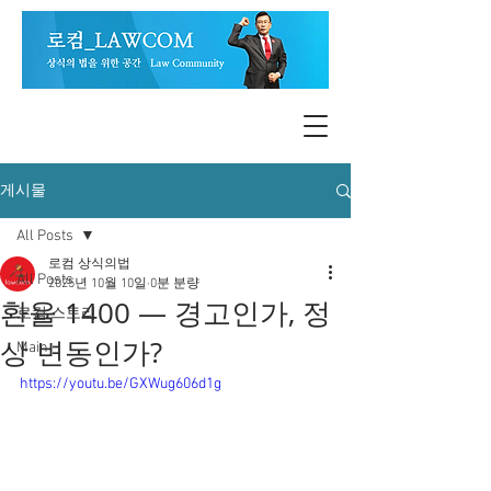
게시물
All Posts
로컴 상식의법
All Posts
2025년 10월 10일
0분 분량
환율 1400 — 경고인가, 정
로컴 스토리
상 변동인가?
Main
https://youtu.be/GXWug606d1g