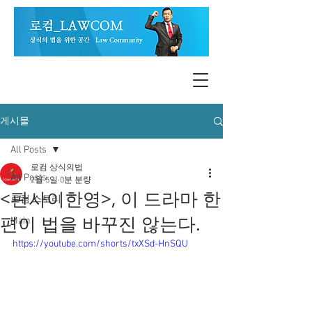
게시물
All Posts
로컴 상식의법
All Posts
2월 5일
0분 분량
<판사이한영>, 이 드라마 한
로컴 스토리
편이 법을 바꾸진 않는다.
Main
https://youtube.com/shorts/txXSd-HnSQU