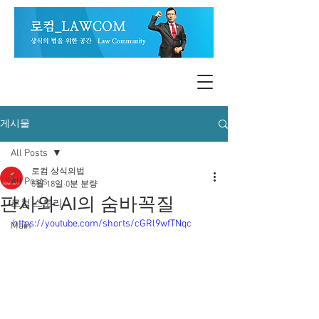
게시물
All Posts
로컴 상식의법
All Posts
5월 18일
0분 분량
판사와 AI의 숨바꼭질
로컴 스토리
https://youtube.com/shorts/cGRl9wfTNqc
Main