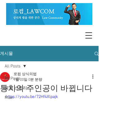
게시물
All Posts
로컴 상식의법
All Posts
1월 20일
0분 분량
통치의 주인공이 바뀝니다
로컴 스토리
https://youtu.be/72Hf4Xlpajk
Main