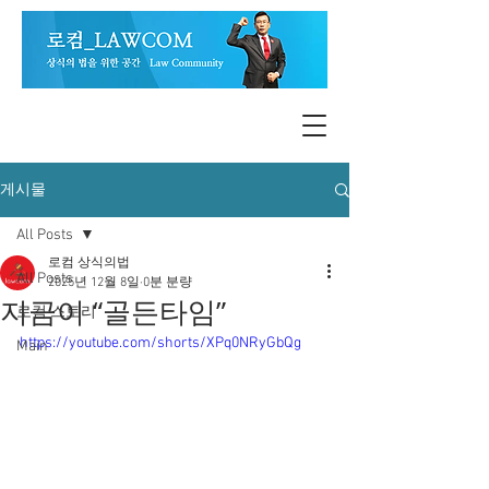
게시물
All Posts
로컴 상식의법
All Posts
2025년 12월 8일
0분 분량
지금이 “골든타임”
로컴 스토리
https://youtube.com/shorts/XPq0NRyGbQg
Main