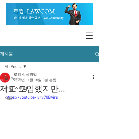
게시물
All Posts
로컴 상식의법
All Posts
2025년 11월 18일
0분 분량
제도 도입했지만…
로컴 스토리
https://youtu.be/Ivry70BAirs
Main