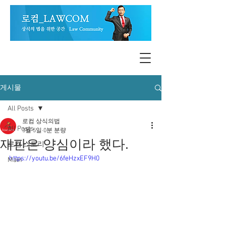
게시물
All Posts
로컴 상식의법
All Posts
3월 5일
0분 분량
재판은 양심이라 했다.
로컴 스토리
https://youtu.be/6feHzxEF9H0
Main