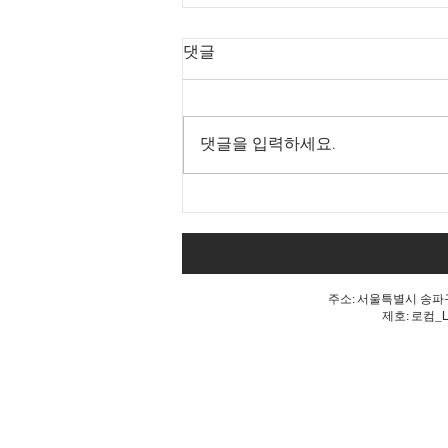
댓글
댓글을 입력하세요.
내 표가 도둑맞았다는 분노, 올
공 불꽃!
주소: 서울특별시 송파구 
제호: 로컴_