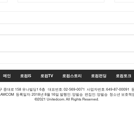
수치
투표율 조작 모의 선관위! 인
적 쇄신으론 어림없다!
메인
로컴IS
로컴TV
로컴스토리
로컴펀딩
로컴토크
중대로 158 유나빌딩1 6층 대표번호: 02-569-0071 사업자번호: 649-87-00091 
LAWCOM 등록일자: 2018년 8월 16일 발행인: 양필승 편집인: 양필승 청소년 보호
©2021 Unitedcom. All Rights Reserved.