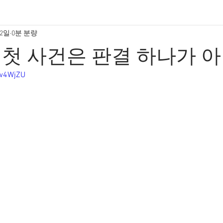
12일
0분 분량
첫 사건은 판결 하나가 
hw4WjZU