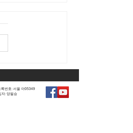
 조작 모의한 선관위!
등록번호: 서울 아05349
책임자: 양필승