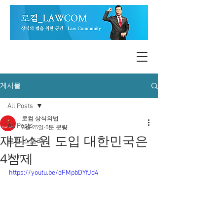
게시물
All Posts
로컴 상식의법
All Posts
3월 25일
0분 분량
재판소원 도입 대한민국은
로컴 스토리
4심제
Main
https://youtu.be/dFMpbDYfJd4