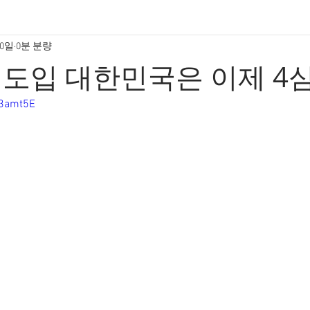
20일
0분 분량
도입 대한민국은 이제 4
a3amt5E