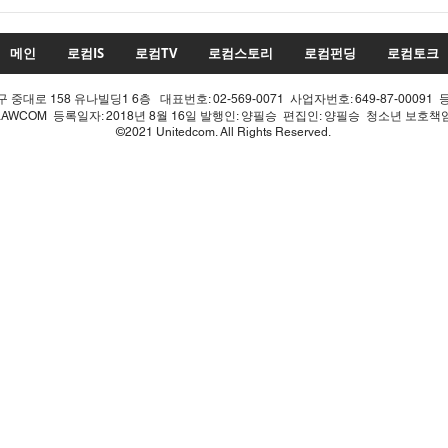
투표율 조작 모의 선관위! 인
적 쇄신으론 어림없다!
메인
로컴IS
로컴TV
로컴스토리
로컴펀딩
로컴토크
중대로 158 유나빌딩1 6층 대표번호: 02-569-0071 사업자번호: 649-87-00091 
LAWCOM 등록일자: 2018년 8월 16일 발행인: 양필승 편집인: 양필승 청소년 보호
©2021 Unitedcom. All Rights Reserved.