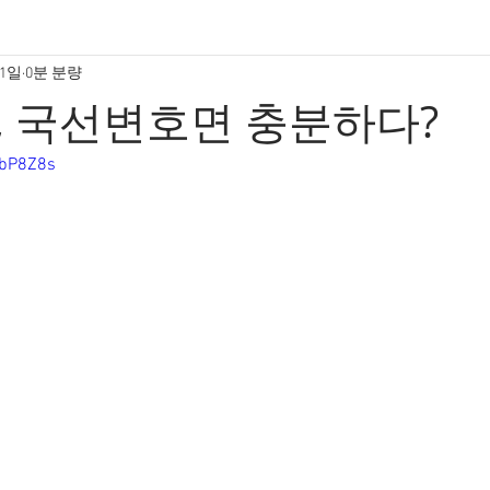
31일
0분 분량
, 국선변호면 충분하다?
6bP8Z8s