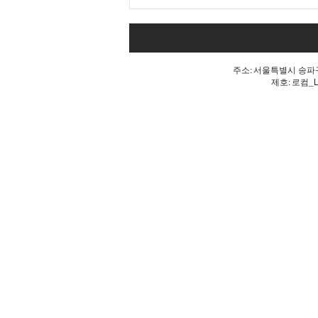
내 표가 도둑맞았다는 분노, 올
공 불꽃!
주소: 서울특별시 송파구 
제호: 로컴_