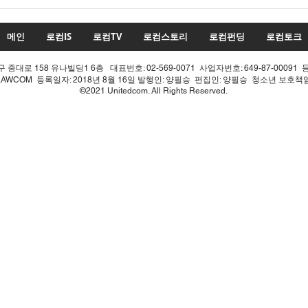
투표율 조작 모의 선관위! 인
적 쇄신으론 어림없다!
메인
로컴IS
로컴TV
로컴스토리
로컴펀딩
로컴토크
중대로 158 유나빌딩1 6층 대표번호: 02-569-0071 사업자번호: 649-87-00091 
LAWCOM 등록일자: 2018년 8월 16일 발행인: 양필승 편집인: 양필승 청소년 보호
©2021 Unitedcom. All Rights Reserved.