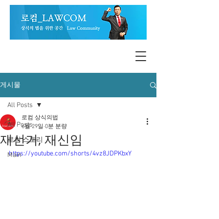
게시물
All Posts
로컴 상식의법
All Posts
6월 29일
0분 분량
재선거, 재신임
로컴 스토리
https://youtube.com/shorts/4vz8JDPKbxY
Main