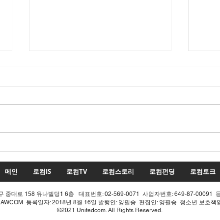
22대 국회 최대 화두 '제10차
22
개헌', 의장 실언 한 방에 완전
'제1
침몰!
몰락
메인
로컴IS
로컴TV
로컴스토리
로컴펀딩
로컴토크
중대로 158 유나빌딩1 6층 대표번호: 02-569-0071 사업자번호: 649-87-00091 
LAWCOM 등록일자: 2018년 8월 16일 발행인: 양필승 편집인: 양필승 청소년 보호
©2021 Unitedcom. All Rights Reserved.