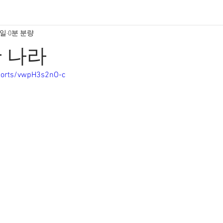
8일
0분 분량
 나라
horts/vwpH3s2nO-c