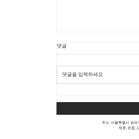
댓글
댓글을 입력하세요.
Goodbye 개헌, 단 한마디로
깨진 개헌의 꿈
주소: 서울특별시 송파구 
제호: 로컴_