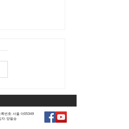
대 국회 최대 아젠다였던
0차 헌법 개정'의 비참한
.
등록번호: 서울 아05349
책임자: 양필승