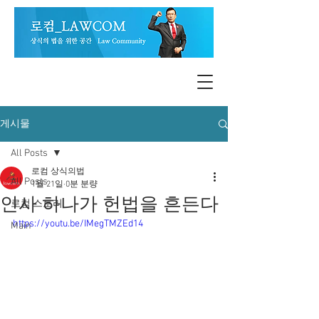
게시물
All Posts
로컴 상식의법
All Posts
1월 21일
0분 분량
인사 하나가 헌법을 흔든다
로컴 스토리
https://youtu.be/IMegTMZEd14
Main