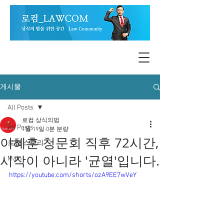
게시물
All Posts
로컴 상식의법
All Posts
1월 19일
0분 분량
이혜훈 청문회 직후 72시간,
로컴 스토리
시작이 아니라 '균열'입니다.
Main
https://youtube.com/shorts/ozA9EE7wVeY