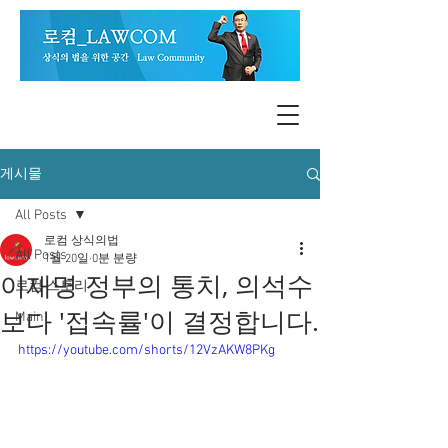
게시물
All Posts
로컴 상식의법
All Posts
1월 20일
0분 분량
이재명 정부의 통치, 의석수
로컴 스토리
보다 '접속률'이 결정합니다.
Main
https://youtube.com/shorts/12VzAKW8PKg