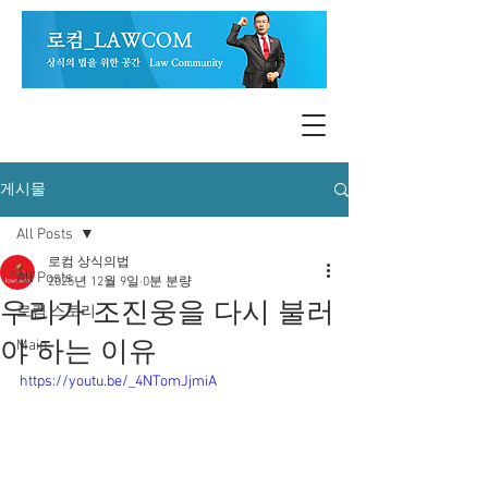
게시물
All Posts
로컴 상식의법
All Posts
2025년 12월 9일
0분 분량
우리가 조진웅을 다시 불러
로컴 스토리
야 하는 이유
Main
https://youtu.be/_4NTomJjmiA