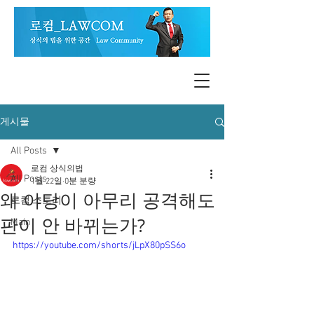
게시물
All Posts
로컴 상식의법
All Posts
1월 22일
0분 분량
왜 야당이 아무리 공격해도
로컴 스토리
판이 안 바뀌는가?
Main
https://youtube.com/shorts/jLpX80pSS6o