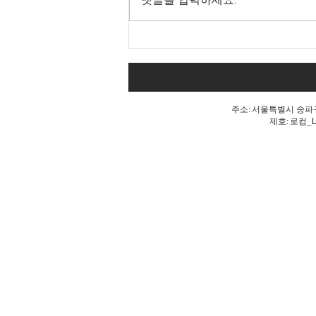
댓글을 입력하세요.
내 표가 도둑맞았다는 분노, 올
공 불꽃!
주소: 서울특별시 송파구 
제호: 로컴_