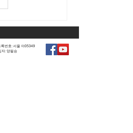
 조작 모의한 선관위!
등록번호: 서울 아05349
책임자: 양필승