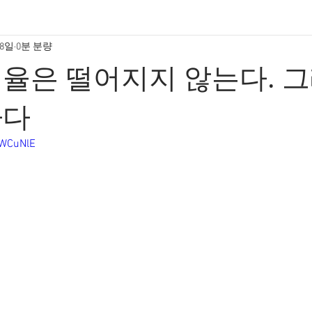
28일
0분 분량
율은 떨어지지 않는다. 
하다
rWCuNlE