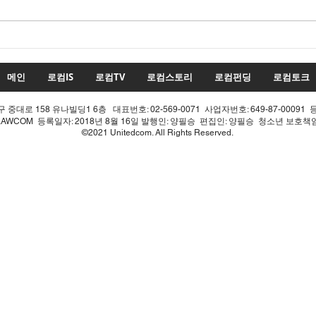
수치
투표율 조작 모의 선관위! 인
적 쇄신으론 어림없다!
메인
로컴IS
로컴TV
로컴스토리
로컴펀딩
로컴토크
중대로 158 유나빌딩1 6층 대표번호: 02-569-0071 사업자번호: 649-87-00091 
LAWCOM 등록일자: 2018년 8월 16일 발행인: 양필승 편집인: 양필승 청소년 보호
©2021 Unitedcom. All Rights Reserved.