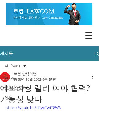
게시물
All Posts
로컴 상식의법
All Posts
2025년 10월 20일
0분 분량
에브리씽 랠리 여야 협력?
로컴 스토리
가능성 낮다
Main
https://youtu.be/d2vxTwiT8WA