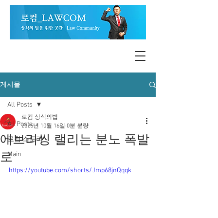
게시물
All Posts
로컴 상식의법
All Posts
2025년 10월 16일
0분 분량
에브리씽 랠리는 분노 폭발
로컴 스토리
로
Main
https://youtube.com/shorts/Jmp68jnQqqk