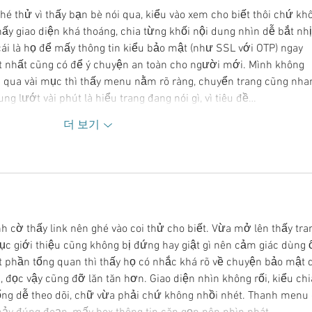
hé thử vì thấy bạn bè nói qua, kiểu vào xem cho biết thôi chứ kh
ấy giao diện khá thoáng, chia từng khối nội dung nhìn dễ bắt nhị
cái là họ để mấy thông tin kiểu bảo mật (như SSL với OTP) ngay 
ít nhất cũng có để ý chuyện an toàn cho người mới. Mình không 
m qua vài mục thì thấy menu nằm rõ ràng, chuyển trang cũng nhan
ng lướt vài phút là hiểu trang đang nói gì, vì tiêu đề…
더 보기
nh cờ thấy link nên ghé vào coi thử cho biết. Vừa mở lên thấy tra
 giới thiệu cũng không bị đứng hay giật gì nên cảm giác dùng ổ
t phần tổng quan thì thấy họ có nhắc khá rõ về chuyện bảo mật 
 đọc vậy cũng đỡ lăn tăn hơn. Giao diện nhìn không rối, kiểu chi
ống dễ theo dõi, chữ vừa phải chứ không nhồi nhét. Thanh menu 