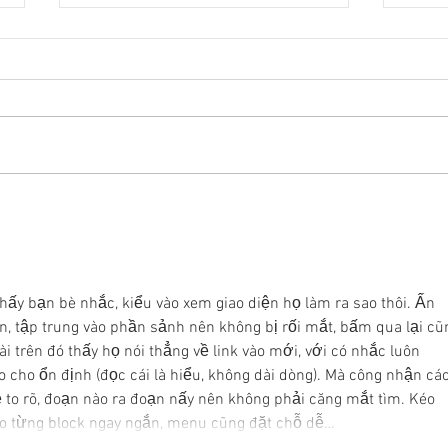
22대 국회 최대 화두 '제10차
22
개헌', 의장 실언 한 방에 완전
'제1
침몰!
몰락
thấy bạn bè nhắc, kiểu vào xem giao diện họ làm ra sao thôi. Ấn 
n, tập trung vào phần sảnh nên không bị rối mắt, bấm qua lại cũ
 trên đó thấy họ nói thẳng về link vào mới, với có nhắc luôn 
 cho ổn định (đọc cái là hiểu, không dài dòng). Mà công nhận cá
đề to rõ, đoạn nào ra đoạn nấy nên không phải căng mắt tìm. Kéo 
heo từng block ngay ngắn, menu cũng đặt chỗ dễ…