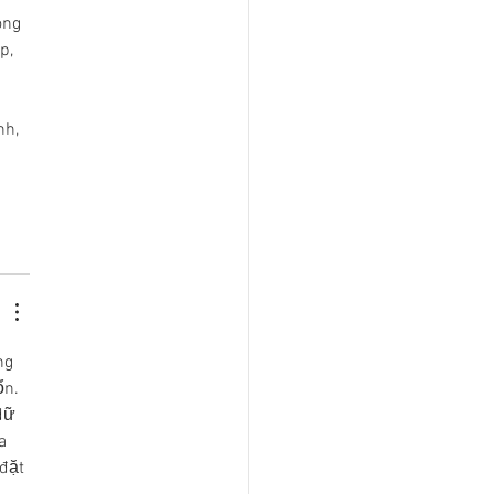
ông 
p, 
h, 
ng 
n. 
dữ 
a 
đặt 