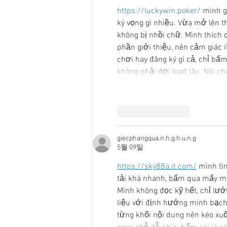
https://luckywin.poker/
 mình g
kỳ vọng gì nhiều. Vừa mở lên th
không bị nhồi chữ. Mình thích 
phần giới thiệu, nên cảm giác 
chơi hay đăng ký gì cả, chỉ bấ
không phải đợi load lâu. Nói chu
좋아요
답글
giecphangqua.n.h.g.h.u.n.g
5월 09일
https://sky88a.it.com/
 mình tì
tải khá nhanh, bấm qua mấy mục
Mình không đọc kỹ hết, chỉ lướ
liệu với định hướng minh bạch,
từng khối nội dung nên kéo xu