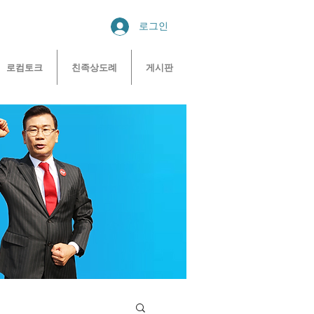
로그인
로컴토크
친족상도례
게시판