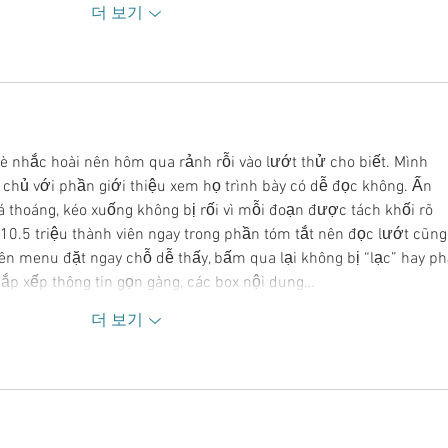
더 보기
è nhắc hoài nên hôm qua rảnh rỗi vào lướt thử cho biết. Mình 
g chủ với phần giới thiệu xem họ trình bày có dễ đọc không. Ấn 
á thoáng, kéo xuống không bị rối vì mỗi đoạn được tách khối rõ 
10.5 triệu thành viên ngay trong phần tóm tắt nên đọc lướt cũng
n menu đặt ngay chỗ dễ thấy, bấm qua lại không bị “lạc” hay ph
sắp xếp thông tin gọn gàng, các box nội dung…
더 보기