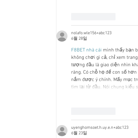
좋아요
답글
nolafo.wle156+abc123
6월 28일
F8BET nhà cái
 mình thấy bạn b
không chơi gì cả, chỉ xem tran
tượng đầu là giao diện nhìn kh
ràng. Có chỗ họ để con số hơn 
nắm được ý chính. Mấy mục trê
tìm lại từ đầu. Nói chung kiểu 
좋아요
답글
uyenghomsoet.h.uy.e.n+abc123
6월 23일