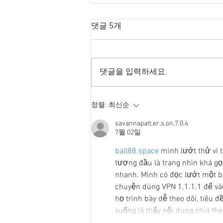
댓글 5개
댓글을 입력하세요.
Goodbye 개헌, 단 한마디로
정렬:
최신순
깨진 개헌의 꿈
savannapatt.er.s.on.7.0.4
7월 02일
ball88.space
 mình lướt thử vì 
tượng đầu là trang nhìn khá gọ
nhanh. Mình có đọc lướt một bài
chuyện dùng VPN 1.1.1.1 để vào
họ trình bày dễ theo dõi, tiêu 
xuống là thấy nội dung chia t