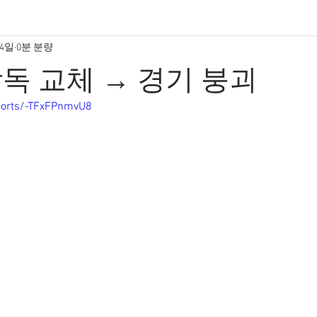
14일
0분 분량
독 교체 → 경기 붕괴
horts/-TFxFPnmvU8