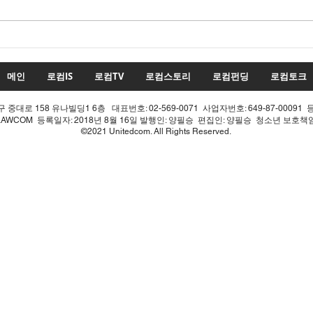
수치
투표율 조작 모의 선관위! 인
적 쇄신으론 어림없다!
메인
로컴IS
로컴TV
로컴스토리
로컴펀딩
로컴토크
중대로 158 유나빌딩1 6층 대표번호: 02-569-0071 사업자번호: 649-87-00091 
LAWCOM 등록일자: 2018년 8월 16일 발행인: 양필승 편집인: 양필승 청소년 보호
©2021 Unitedcom. All Rights Reserved.