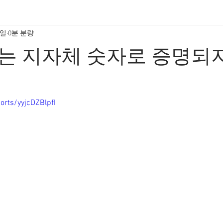
4일
0분 분량
는 지자체 숫자로 증명되
orts/yyjcDZBlpfI