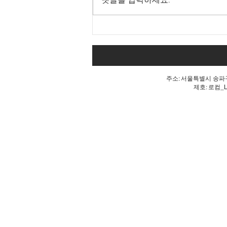
댓글을 입력하세요.
내 표가 도둑맞았다는 분노, 올
공 불꽃!
주소: 서울특별시 송파구 
제호: 로컴_