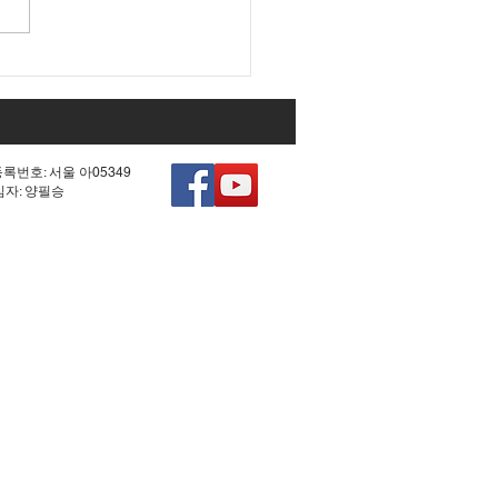
 조작 모의한 선관위!
등록번호: 서울 아05349
책임자: 양필승