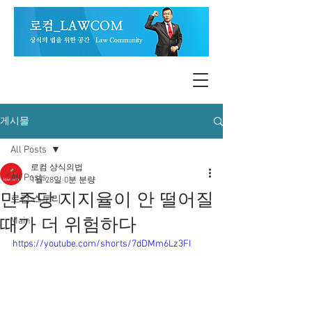
게시물
All Posts
로컴 상식의법
All Posts
1월 28일
0분 분량
민주당 지지율이 안 떨어질
로컴 스토리
때가 더 위험하다
Main
https://youtube.com/shorts/7dDMm6Lz3FI