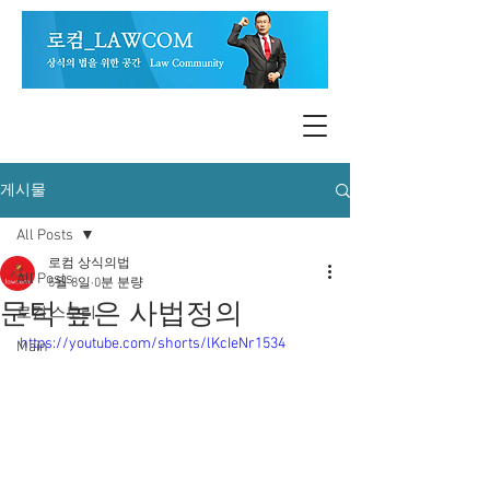
게시물
All Posts
로컴 상식의법
All Posts
5월 8일
0분 분량
문턱 높은 사법정의
로컴 스토리
https://youtube.com/shorts/lKcIeNr1534
Main