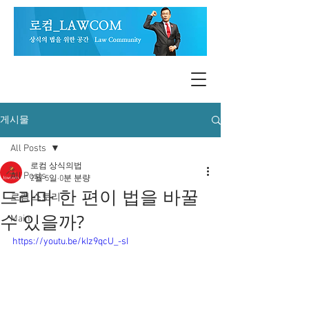
게시물
All Posts
로컴 상식의법
All Posts
2월 5일
0분 분량
드라마 한 편이 법을 바꿀
로컴 스토리
수 있을까?
Main
https://youtu.be/kIz9qcU_-sI