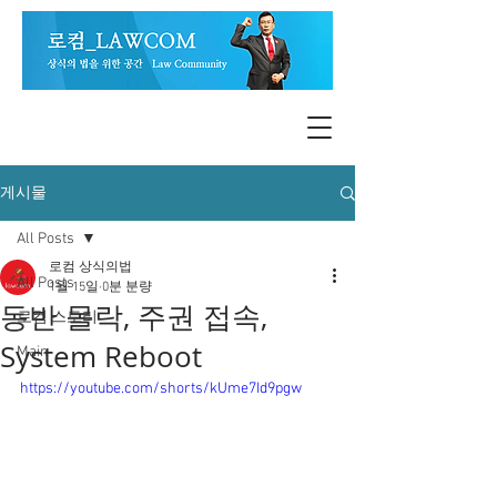
게시물
All Posts
로컴 상식의법
All Posts
1월 15일
0분 분량
동반 몰락, 주권 접속,
로컴 스토리
System Reboot
Main
https://youtube.com/shorts/kUme7Id9pgw