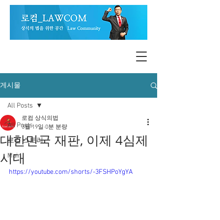
게시물
All Posts
로컴 상식의법
All Posts
3월 19일
0분 분량
대한민국 재판, 이제 4심제
로컴 스토리
시대
Main
https://youtube.com/shorts/-3FSHPoYgYA