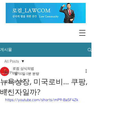
게시물
All Posts
로컴 상식의법
All Posts
1월 30일
0분 분량
뉴욕상장, 미국로비… 쿠팡,
로컴 스토리
배신자일까?
Main
https://youtube.com/shorts/mP9-BaSF4Zk