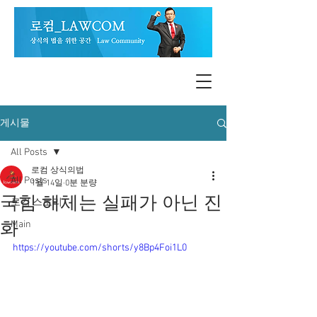
게시물
All Posts
로컴 상식의법
All Posts
1월 14일
0분 분량
국힘 해체는 실패가 아닌 진
로컴 스토리
화
Main
https://youtube.com/shorts/y8Bp4Foi1L0