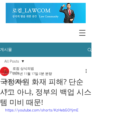
게시물
All Posts
로컴 상식의법
All Posts
2025년 11월 17일
0분 분량
국정자원 화재 피해? 단순
로컴 스토리
사고 아냐, 정부의 백업 시스
Main
템 미비 때문!
https://youtube.com/shorts/KzHebGOYjmE