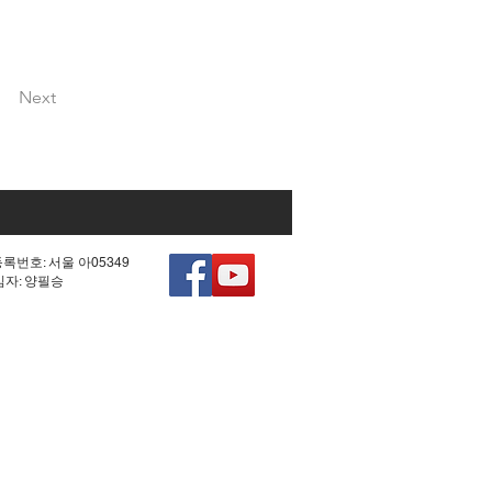
Next
등록번호: 서울 아05349
책임자: 양필승