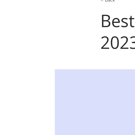
Best
202