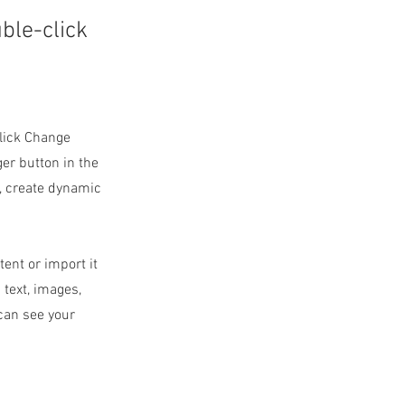
uble-click
click Change
er button in the
s, create dynamic
tent or import it
 text, images,
 can see your