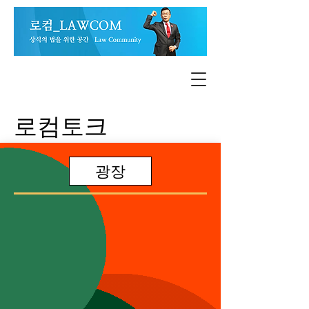
로컴토크
광장