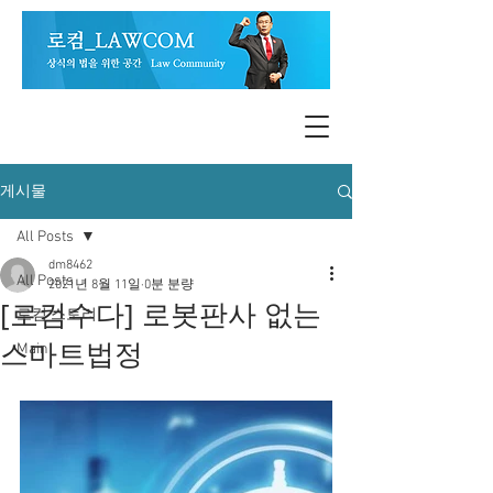
게시물
All Posts
dm8462
All Posts
2021년 8월 11일
0분 분량
[로컴수다] 로봇판사 없는
로컴 스토리
스마트법정
Main