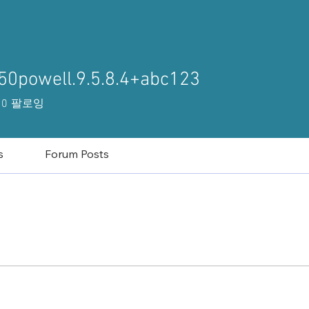
50powell.9.5.8.4+abc123
owell.9.5.8.4+abc123
0
팔로잉
s
Forum Posts