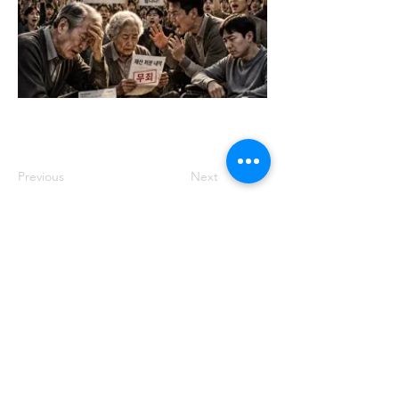
Previous
Next
주소: 서울특별시 송파구 중대로 158 유
나빌딩1 6층 대표번호:
02-569-0071
사
업자번호:
649-87-00091
등록번호: 서울
아05349
제호: 로컴_LAWCOM 등록일자: 2018년
8월 16일 발행인: 양필승 편집인: 양필승
청소년 보호책임자: 양필승
©2021 Unitedcom. All Rights Reserved.