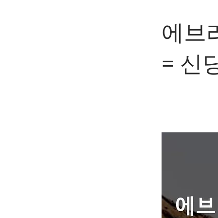
에브리
= 신